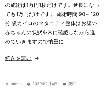
の施術は1万円1枚だけです。延長になっ
ても1万円だけです。 施術時間 90～120
分 俊カイロのマタニティ整体はお腹の
赤ちゃんの状態を常に確認しながら進
めていきますので慎重に …
“マ
続きを読む
タ
ニ
投
カ
admin
2020年2月4日
費用
テ
稿
テ
ィ
者:
ゴ
整
リ