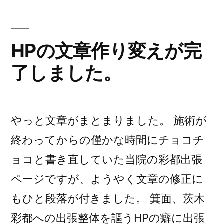
ー:
体
の
HPの文章作り変えが完
料
了しました。
金”
の
やっと文章がまとまりました。 施術が
終わってからの僅かな時間にチョコチ
ョコと書き直していた当院の彩都出張
ページですが、ようやく文章の修正に
もひと段落が付きました。 箕面、茨木
彩都への出張整体を謳うHPの癖に出張