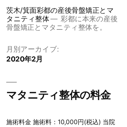
コ
茨木/箕面彩都の産後骨盤矯正とマ
ン
タニティ整体
彩都に本来の産後
骨盤矯正とマタニティ整体を。
テ
ン
月別アーカイブ:
ツ
2020年2月
へ
ス
キ
マタニティ整体の料金
ッ
プ
施術料金 施術料：10,000円(税込) 当院