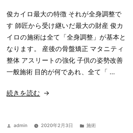
完
了
俊カイロ最大の特徴 それが全身調整で
し
す 師匠から受け継いだ最大の財産 俊カ
ま
イロの施術は全て「全身調整」が基本と
し
なります。 産後の骨盤矯正 マタニティ
た。”
整体 アスリートの強化 子供の姿勢改善
の
一般施術 目的が何であれ、全て「 …
“全
続きを読む
身
調
投
カ
admin
2020年2月3日
施術
整”