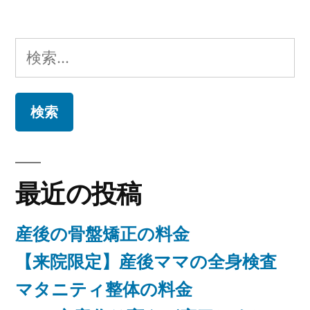
稿
テ
の
者:
ゴ
リ
検
ー:
索:
最近の投稿
産後の骨盤矯正の料金
【来院限定】産後ママの全身検査
マタニティ整体の料金