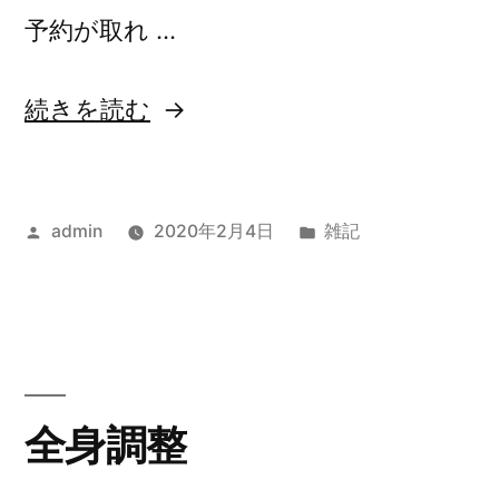
予約が取れ …
“HP
続きを読む
の
文
投
カ
admin
2020年2月4日
雑記
章
稿
テ
作
者:
ゴ
り
リ
ー:
変
え
全身調整
が