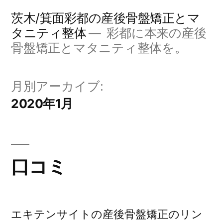
コ
茨木/箕面彩都の産後骨盤矯正とマ
ン
タニティ整体
彩都に本来の産後
骨盤矯正とマタニティ整体を。
テ
ン
月別アーカイブ:
ツ
2020年1月
へ
ス
キ
口コミ
ッ
プ
エキテンサイトの産後骨盤矯正のリン