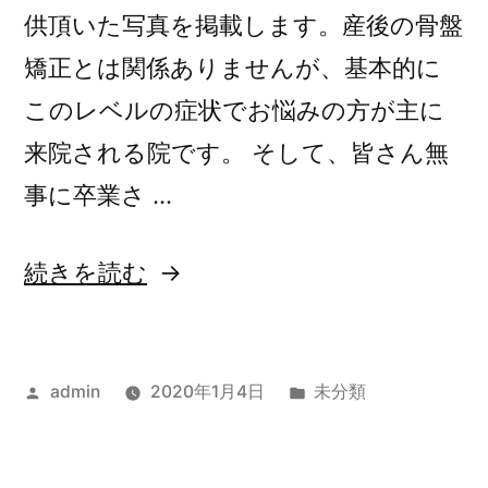
供頂いた写真を掲載します。産後の骨盤
矯正とは関係ありませんが、基本的に
このレベルの症状でお悩みの方が主に
来院される院です。 そして、皆さん無
事に卒業さ …
“”
続きを読む
の
投
カ
admin
2020年1月4日
未分類
稿
テ
者:
ゴ
リ