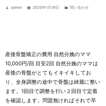
張
投
カ
admin
2020年1月19日
問い合わせ
施
稿
テ
者:
ゴ
術
リ
を
ー:
開
始
産後骨盤矯正の費用 自然分娩のママ
【フ
10,000円/回 目安2回 自然分娩のママは
レ
産後の骨盤がとてもイキイキしてお
イ
り、全身調整の途中で骨盤は綺麗に整い
ル
ます。1回目で調整を行い２回目で定着
予
を確認します。問題無ければそれで卒
防・