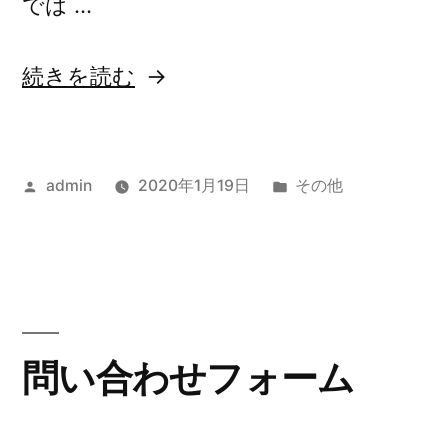
では …
“彩
続きを読む
都
シ
投
カ
admin
2020年1月19日
その他
ニ
稿
テ
ア
者:
ゴ
層
リ
ー:
向
け
問い合わせフォーム
の
出