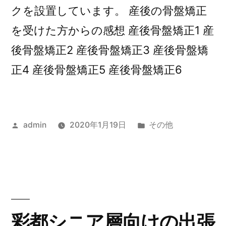
クを設置しています。 産後の骨盤矯正
を受けた方からの感想 産後骨盤矯正1 産
後骨盤矯正2 産後骨盤矯正3 産後骨盤矯
正4 産後骨盤矯正5 産後骨盤矯正6
投
カ
admin
2020年1月19日
その他
稿
テ
者:
ゴ
リ
ー:
彩都シニア層向けの出張