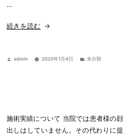
…
サ
ル
“”
続きを読む
コ
の
ペ
ニ
投
カ
admin
2020年1月4日
未分類
稿
テ
ア
者:
ゴ
予
リ
防】”
ー:
の
施術実績について 当院では患者様の顔
出しはしていません。その代わりに提