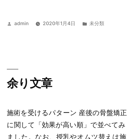
の
投
カ
admin
2020年1月4日
未分類
稿
テ
者:
ゴ
リ
ー:
余り文章
施術を受けるパターン 産後の骨盤矯正
に関して「効果が高い順」で並べてみ
ました。なお、授乳やオムツ替えは施