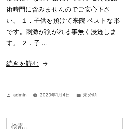
術時間に含みませんのでご安心下さ
い。 １．子供を預けて来院 ベストな形
です。刺激が削がれる事無く浸透しま
す。 ２．子 …
“余
続きを読む
り
文
投
カ
admin
2020年1月4日
未分類
章”
稿
テ
の
者:
ゴ
リ
検
ー: