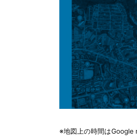
ー
ト”
の
※地図上の時間はGoogl