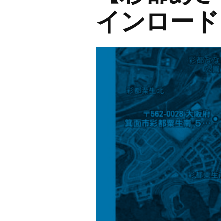
北】
インロード
め
じ
ろ
～
な
な
い
ろ
公
園
ル