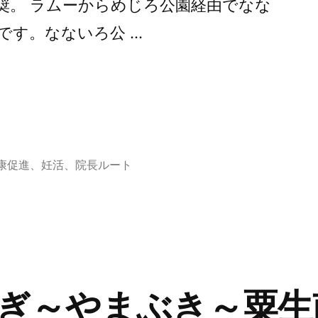
奨。 ラムーからめじろ公園経由でなな
です。なないろ公 …
康促進
、
妊活
、
院長ルート
ぎ～やまぶき～粟生