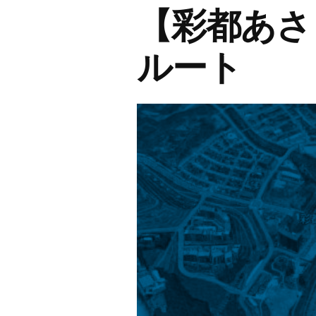
【彩都あさ
ぶ
き
ルート
～
粟
生
南】
彩
都
メ
イ
ン