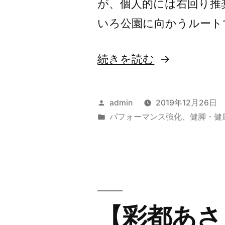
が、個人的には右回り推
いろ公園に向かうルート
“【彩
続きを読む
都
や
投
admin
2019年12月26日
ま
稿
カ
パフォーマンス強化
、
健脚・健
者:
テ
ぶ
ゴ
き
リ
ー:
～
粟
【彩都あさ
生