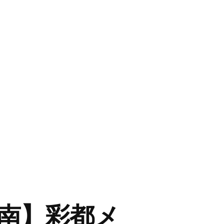
南】彩都メ