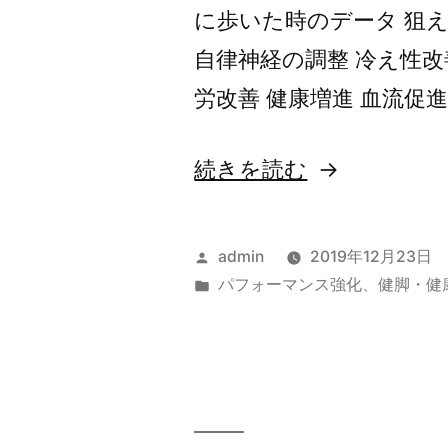
に歩いた時のデータ 狙え
自律神経の調整 冷え性改
労改善 健康増進 血流促進
“【彩
続きを読む
都
あ
投
admin
2019年12月23日
さ
稿
カ
パフォーマンス強化
、
健脚・健
者:
テ
ぎ
ゴ
～
リ
ー:
や
ま