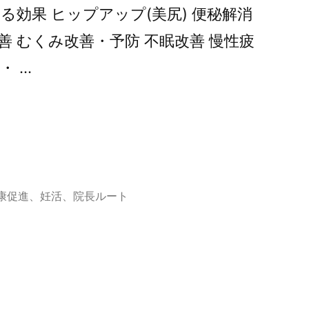
る効果 ヒップアップ(美尻) 便秘解消
善 むくみ改善・予防 不眠改善 慢性疲
・ …
康促進
、
妊活
、
院長ルート