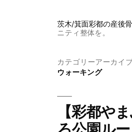
コ
ン
茨木/箕面彩都の産後
テ
ニティ整体を。
ン
ツ
カテゴリーアーカイブ
へ
ウォーキング
ス
キ
ッ
【彩都やま
プ
ろ公園ルー